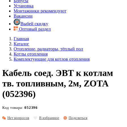
Бонусы
Установка
Монтажники рекомендуют
Вакансии
Выбей скидку
Оптовый раздел
Главная
Каталог
Отопление, радиаторы, тёплый пол
Котлы отопления
Комплектующие для котлов отопления
Кабель соед. ЭВТ к котлам
тв. топливным, 2м, ZOTA
(052396)
Код товара:
052396
Нет вопросов
В избранное
Поделиться