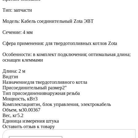
Тип: запчасти
Модель: Кабель соединительный Zota ЭВТ
Сечение: 4 мм
Сфера применения: для твердотопливных котлов Zota
Особенности: в комплект подключения; оптимальная длина;
оснащен клеммами
Длина: 2 м
Вид
тэн
Назначение
для твердотопливного котла
Присоединительный размер
2"
Тип присоединения
наружная резьба
Мощность, кВт
3
Комплектация
тэн, блок управления, электрокабель
Объем, м3
0.00367
Вес, кг
5.2
Единица измерения
штука
Оставить отзыв к товару