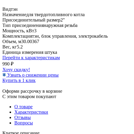
Вид
тэн
Назначение
для твердотопливного котла
Присоединительный размер
2"
Тип присоединения
наружная резьба
Мощность, кВт
3
Комплектация
тэн, блок управления, электрокабель
Объем, м3
0.00367
Вес, кг
5.2
Единица измерения
штука
Перейти к характеристикам
990
₽
Хочу скидку!
Узнать о снижении цены
Купить в 1 клик
Оформи рассрочку в корзине
С этим товаром покупают
О товаре
Характеристики
Отзывы
Вопросы
Краткое описание