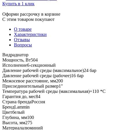
Купить в 1 клик
Оформи рассрочку в корзине
С этим товаром покупают
О товаре
Характеристики
Отзывы
Вопросы
Вид
радиатор
Мощность, Вт
504
Исполнение
6-секционный
Давление рабочей среды (максимальное)
24 бар
Давление рабочей среды (рабочее)
16 бар
Межосевое расстояние, мм
200
Присоединительный размер
1"
Температура рабочей среды (максимальная)
+110 *C
Гарантия до, мес
84
Страна бренда
Россия
Бренд
Lammin
Цвет
белый
Глубина, мм
100
Высота, мм
275
Материал
алюминий