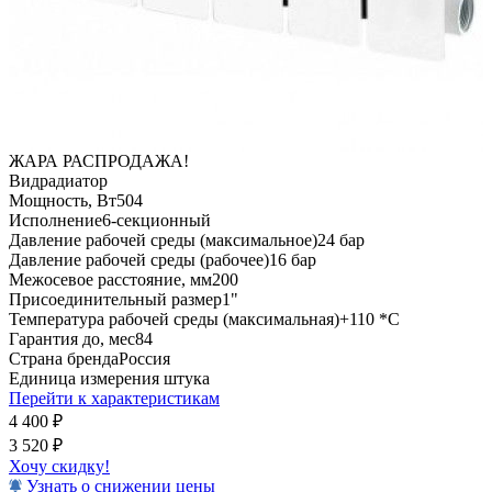
ЖАРА РАСПРОДАЖА!
Вид
радиатор
Мощность, Вт
504
Исполнение
6-секционный
Давление рабочей среды (максимальное)
24 бар
Давление рабочей среды (рабочее)
16 бар
Межосевое расстояние, мм
200
Присоединительный размер
1"
Температура рабочей среды (максимальная)
+110 *C
Гарантия до, мес
84
Страна бренда
Россия
Единица измерения
штука
Перейти к характеристикам
4 400
₽
3 520
₽
Хочу скидку!
Узнать о снижении цены