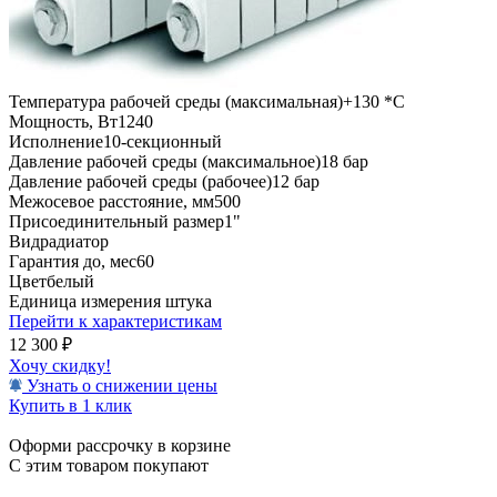
Температура рабочей среды (максимальная)
+130 *C
Мощность, Вт
1240
Исполнение
10-секционный
Давление рабочей среды (максимальное)
18 бар
Давление рабочей среды (рабочее)
12 бар
Межосевое расстояние, мм
500
Присоединительный размер
1"
Вид
радиатор
Гарантия до, мес
60
Цвет
белый
Единица измерения
штука
Перейти к характеристикам
12 300
₽
Хочу скидку!
Узнать о снижении цены
Купить в 1 клик
Оформи рассрочку в корзине
С этим товаром покупают