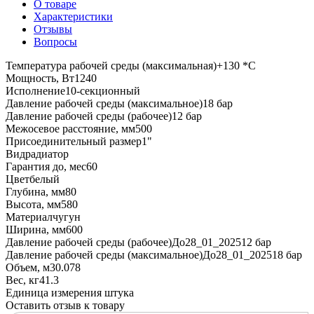
О товаре
Характеристики
Отзывы
Вопросы
Температура рабочей среды (максимальная)
+130 *C
Мощность, Вт
1240
Исполнение
10-секционный
Давление рабочей среды (максимальное)
18 бар
Давление рабочей среды (рабочее)
12 бар
Межосевое расстояние, мм
500
Присоединительный размер
1"
Вид
радиатор
Гарантия до, мес
60
Цвет
белый
Глубина, мм
80
Высота, мм
580
Материал
чугун
Ширина, мм
600
Давление рабочей среды (рабочее)До28_01_2025
12 бар
Давление рабочей среды (максимальное)До28_01_2025
18 бар
Объем, м3
0.078
Вес, кг
41.3
Единица измерения
штука
Оставить отзыв к товару