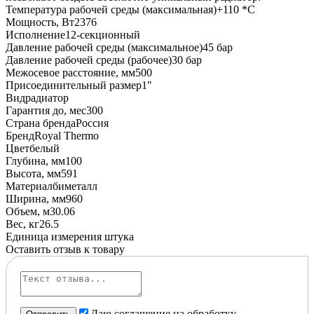
Температура рабочей среды (максимальная)
+110 *C
Мощность, Вт
2376
Исполнение
12-секционный
Давление рабочей среды (максимальное)
45 бар
Давление рабочей среды (рабочее)
30 бар
Межосевое расстояние, мм
500
Присоединительный размер
1"
Вид
радиатор
Гарантия до, мес
300
Страна бренда
Россия
Бренд
Royal Thermo
Цвет
белый
Глубина, мм
100
Высота, мм
591
Материал
биметалл
Ширина, мм
960
Объем, м3
0.06
Вес, кг
26.5
Единица измерения
штука
Оставить отзыв к товару
Даю соглашение на обработку