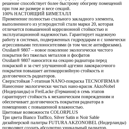
решение способствует более быстрому обогреву помещений
при том же размере и весе секций.
100% НАСТОЯЩИЙ БИМЕТАЛЛ
Применение полностью стального закладного элемента,
выполненного из углеродистой стали марки 20, которая
отличается повышенной коррозионной стойкостью и
эксплуатационной надежностью. Гарантирует надежную
работу в системах, подверженных гидроударам и с химически
агрессивными теплоносителями (в том числе антифризами).
Oxsilan® 9807 – новое поколение экологически чистого
покрытия без тяжелых металлов и фосфатов
Oxsilan® 9807 наносится на секцию радиатора перед
покраской и за счет улучшенной адгезии лакокрасочного
покрытия повышает антикоррозийную стойкость и
долговечность радиаторов.
Сверхстойкая 7-этапная NANO-покраска TECNOFIRMA®
Нанесение экологически чистых нано-красок AkzoNobel
(Нидерланды) и FreiLacke (Германия) в семь этапов
гарантирует стойкость к механическим повреждениям и
обеспечивает долговечность покрытия радиатора в
помещениях с повышенной влажностью.
Цветовые возможности COLORPLUS
Три цвета Bianco Traffico, Silver Satin и Noir Sable
дизайнерской палитры FUTURA AKZONOBEL (Нидерланды)
позволяют создать абсолютно уникальный радиатор.