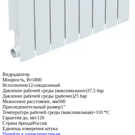
Вид
радиатор
Мощность, Вт
1800
Исполнение
12-секционный
Давление рабочей среды (максимальное)
37,5 бар
Давление рабочей среды (рабочее)
25 бар
Межосевое расстояние, мм
500
Присоединительный размер
1"
Температура рабочей среды (максимальная)
+110 *C
Гарантия до, мес
120
Страна бренда
Россия
Единица измерения
штука
Перейти к характеристикам