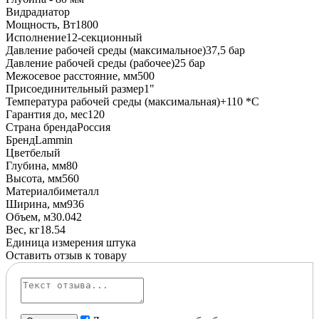
Вид
радиатор
Мощность, Вт
1800
Исполнение
12-секционный
Давление рабочей среды (максимальное)
37,5 бар
Давление рабочей среды (рабочее)
25 бар
Межосевое расстояние, мм
500
Присоединительный размер
1"
Температура рабочей среды (максимальная)
+110 *C
Гарантия до, мес
120
Страна бренда
Россия
Бренд
Lammin
Цвет
белый
Глубина, мм
80
Высота, мм
560
Материал
биметалл
Ширина, мм
936
Объем, м3
0.042
Вес, кг
18.54
Единица измерения
штука
Оставить отзыв к товару