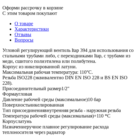
Оформи рассрочку в корзине
С этим товаром покупают
О товаре
Характеристики
Отзывы
Вопросы
Угловой регулирующий вентиль Itap 394 для использования со
стальными трубами либо, с переходниками Itap, с трубами из
меди, сшитого полиэтилена или полибутена.
Корпус из никелированной латуни.
Максимальная рабочая температура: 110°C.
Резьба ISO228 (эквивалентно DIN EN ISO 228 и BS EN ISO
228).
Присоединительный размер
1/2"
Форма
угловая
Давление рабочей среды (максимальное)
10 бар
Поверхность
никелированная
Тип присоединения
внутренняя резьба - наружная резьба
Температура рабочей среды (максимальная)
+110 *C
Корпус
латунь
Назначение
ручное плавное регулирование расхода
теплоносителя через радиатор