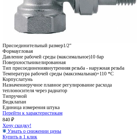
Присоединительный размер
1/2"
Форма
угловая
Давление рабочей среды (максимальное)
10 бар
Поверхность
никелированная
Тип присоединения
внутренняя резьба - наружная резьба
Температура рабочей среды (максимальная)
+110 *C
Корпус
латунь
Назначение
ручное плавное регулирование расхода
теплоносителя через радиатор
Тип
ручной
Вид
клапан
Единица измерения
штука
Перейти к характеристикам
840
₽
Хочу скидку!
Узнать о снижении цены
Купить в 1 клик