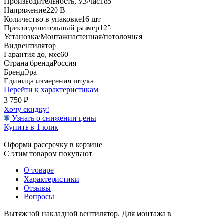
Производительность, м3/час
185
Напряжение
220 В
Количество в упаковке
16 шт
Присоединительный размер
125
Установка/Монтаж
настенная/потолочная
Вид
вентилятор
Гарантия до, мес
60
Страна бренда
Россия
Бренд
Эра
Единица измерения
штука
Перейти к характеристикам
3 750
₽
Хочу скидку!
Узнать о снижении цены
Купить в 1 клик
Оформи рассрочку в корзине
С этим товаром покупают
О товаре
Характеристики
Отзывы
Вопросы
Вытяжной накладной вентилятор. Для монтажа в