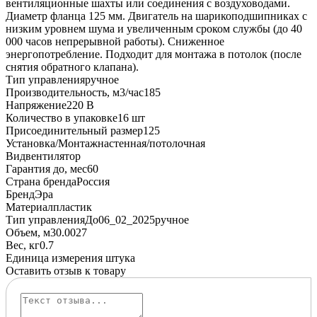
вентиляционные шахты или соединения с воздуховодами.
Диаметр фланца 125 мм. Двигатель на шарикоподшипниках с
низким уровнем шума и увеличенным сроком службы (до 40
000 часов непрерывной работы). Сниженное
энергопотребление. Подходит для монтажа в потолок (после
снятия обратного клапана).
Тип управления
ручное
Производительность, м3/час
185
Напряжение
220 В
Количество в упаковке
16 шт
Присоединительный размер
125
Установка/Монтаж
настенная/потолочная
Вид
вентилятор
Гарантия до, мес
60
Страна бренда
Россия
Бренд
Эра
Материал
пластик
Тип управленияДо06_02_2025
ручное
Объем, м3
0.0027
Вес, кг
0.7
Единица измерения
штука
Оставить отзыв к товару