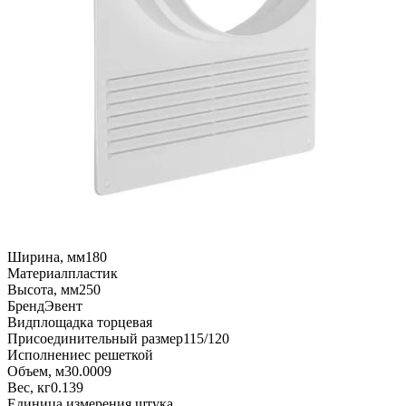
Ширина, мм
180
Материал
пластик
Высота, мм
250
Бренд
Эвент
Вид
площадка торцевая
Присоединительный размер
115/120
Исполнение
с решеткой
Объем, м3
0.0009
Вес, кг
0.139
Единица измерения
штука