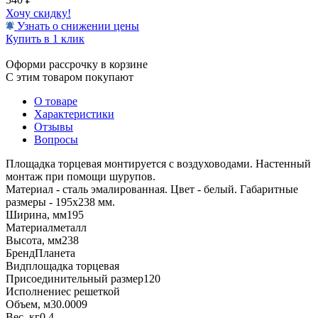
Хочу скидку!
Узнать о снижении цены
Купить в 1 клик
Оформи рассрочку в корзине
С этим товаром покупают
О товаре
Характеристики
Отзывы
Вопросы
Площадка торцевая монтируется с воздуховодами. Настенный
монтаж при помощи шурупов.
Материал - сталь эмалированная. Цвет - белый. Габаритные
размеры - 195х238 мм.
Ширина, мм
195
Материал
металл
Высота, мм
238
Бренд
Планета
Вид
площадка торцевая
Присоединительный размер
120
Исполнение
с решеткой
Объем, м3
0.0009
Вес, кг
0.4