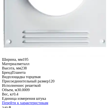
Ширина, мм
195
Материал
металл
Высота, мм
238
Бренд
Планета
Вид
площадка торцевая
Присоединительный размер
120
Исполнение
с решеткой
Объем, м3
0.0009
Вес, кг
0.4
Единица измерения
штука
Перейти к характеристикам
340
₽