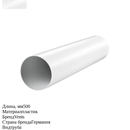
Длина, мм
500
Материал
пластик
Бренд
Vents
Страна бренда
Германия
Вид
труба