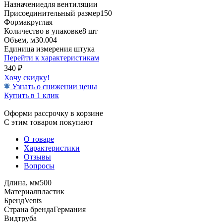
Назначение
для вентиляции
Присоединительный размер
150
Форма
круглая
Количество в упаковке
8 шт
Объем, м3
0.004
Единица измерения
штука
Перейти к характеристикам
340
₽
Хочу скидку!
Узнать о снижении цены
Купить в 1 клик
Оформи рассрочку в корзине
С этим товаром покупают
О товаре
Характеристики
Отзывы
Вопросы
Длина, мм
500
Материал
пластик
Бренд
Vents
Страна бренда
Германия
Вид
труба