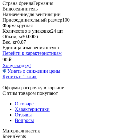
Страна бренда
Германия
Вид
соединитель
Назначение
для вентиляции
Присоединительный размер
100
Форма
круглая
Количество в упаковке
24 шт
Объем, м3
0.0006
Вес, кг
0.07
Единица измерения
штука
Перейти к характеристикам
90
₽
Хочу скидку!
Узнать о снижении цены
Купить в 1 клик
Оформи рассрочку в корзине
С этим товаром покупают
О товаре
Характеристики
Отзывы
Вопросы
Материал
пластик
Бренд
Vents