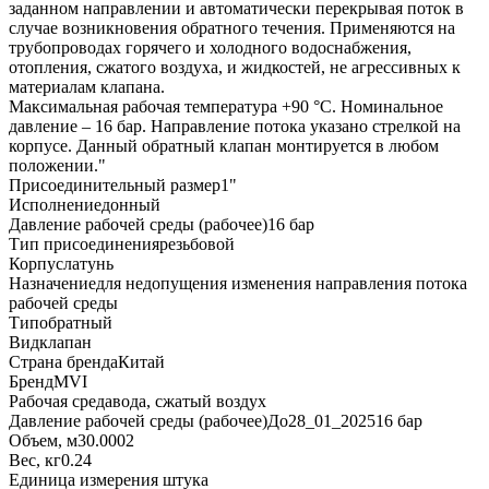
заданном направлении и автоматически перекрывая поток в
случае возникновения обратного течения. Применяются на
трубопроводах горячего и холодного водоснабжения,
отопления, сжатого воздуха, и жидкостей, не агрессивных к
материалам клапана.
Максимальная рабочая температура +90 °С. Номинальное
давление – 16 бар. Направление потока указано стрелкой на
корпусе. Данный обратный клапан монтируется в любом
положении."
Присоединительный размер
1"
Исполнение
донный
Давление рабочей среды (рабочее)
16 бар
Тип присоединения
резьбовой
Корпус
латунь
Назначение
для недопущения изменения направления потока
рабочей среды
Тип
обратный
Вид
клапан
Страна бренда
Китай
Бренд
MVI
Рабочая среда
вода, сжатый воздух
Давление рабочей среды (рабочее)До28_01_2025
16 бар
Объем, м3
0.0002
Вес, кг
0.24
Единица измерения
штука