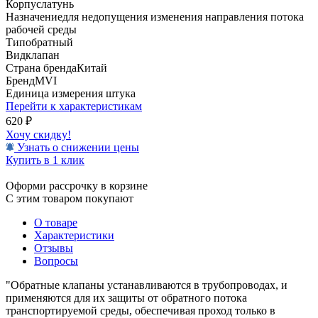
Корпус
латунь
Назначение
для недопущения изменения направления потока
рабочей среды
Тип
обратный
Вид
клапан
Страна бренда
Китай
Бренд
MVI
Единица измерения
штука
Перейти к характеристикам
620
₽
Хочу скидку!
Узнать о снижении цены
Купить в 1 клик
Оформи рассрочку в корзине
С этим товаром покупают
О товаре
Характеристики
Отзывы
Вопросы
"Обратные клапаны устанавливаются в трубопроводах, и
применяются для их защиты от обратного потока
транспортируемой среды, обеспечивая проход только в