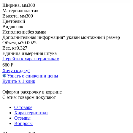
Ширина, мм
300
Материал
пластик
Высота, мм
300
Цвет
белый
Вид
лючок
Исполнение
без замка
Дополнительная информация
* указан монтажный размер
Объем, м3
0.0025
Вес, кг
0.327
Единица измерения
штука
Перейти к характеристикам
660
₽
Хочу скидку!
Узнать о снижении цены
Купить в 1 клик
Оформи рассрочку в корзине
С этим товаром покупают
О товаре
Характеристики
Отзывы
Вопросы