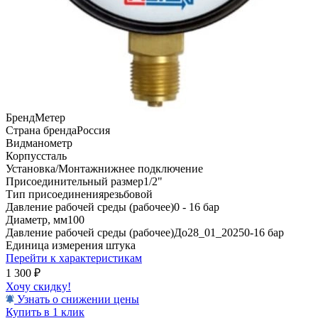
Бренд
Метер
Страна бренда
Россия
Вид
манометр
Корпус
сталь
Установка/Монтаж
нижнее подключение
Присоединительный размер
1/2"
Тип присоединения
резьбовой
Давление рабочей среды (рабочее)
0 - 16 бар
Диаметр, мм
100
Давление рабочей среды (рабочее)До28_01_2025
0-16 бар
Единица измерения
штука
Перейти к характеристикам
1 300
₽
Хочу скидку!
Узнать о снижении цены
Купить в 1 клик