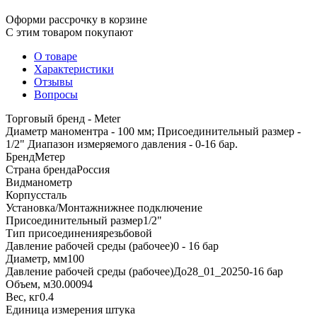
Оформи рассрочку в корзине
С этим товаром покупают
О товаре
Характеристики
Отзывы
Вопросы
Торговый бренд - Meter
Диаметр маноментра - 100 мм; Присоединительный размер -
1/2" Диапазон измеряемого давления - 0-16 бар.
Бренд
Метер
Страна бренда
Россия
Вид
манометр
Корпус
сталь
Установка/Монтаж
нижнее подключение
Присоединительный размер
1/2"
Тип присоединения
резьбовой
Давление рабочей среды (рабочее)
0 - 16 бар
Диаметр, мм
100
Давление рабочей среды (рабочее)До28_01_2025
0-16 бар
Объем, м3
0.00094
Вес, кг
0.4
Единица измерения
штука