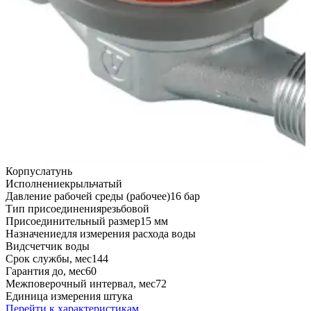
Корпус
латунь
Исполнение
крыльчатый
Давление рабочей среды (рабочее)
16 бар
Тип присоединения
резьбовой
Присоединительный размер
15 мм
Назначение
для измерения расхода воды
Вид
счетчик воды
Срок службы, мес
144
Гарантия до, мес
60
Межповерочный интервал, мес
72
Единица измерения
штука
Перейти к характеристикам