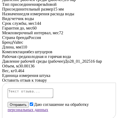
Тип присоединения
резьбовой
Присоединительный размер
15 мм
Назначение
для измерения расхода воды
Вид
счетчик воды
Срок службы, мес
144
Гарантия до, мес
60
Межповерочный интервал, мес
72
Страна бренда
Россия
Бренд
Valtec
Длина, мм
110
Комплектация
без штуцеров
Рабочая среда
холодная и горячая вода
Давление рабочей среды (рабочее)До28_01_2025
16 бар
Объем, м3
0.00136
Вес, кг
0.464
Единица измерения
штука
Оставить отзыв к товару
Даю соглашение на обработку
Отправить
персональных данных