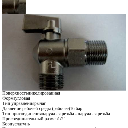
Поверхность
никелированная
Форма
угловая
Тип управления
рычаг
Давление рабочей среды (рабочее)
16 бар
Тип присоединения
наружная резьба - наружная резьба
Присоединительный размер
1/2"
Корпус
латунь