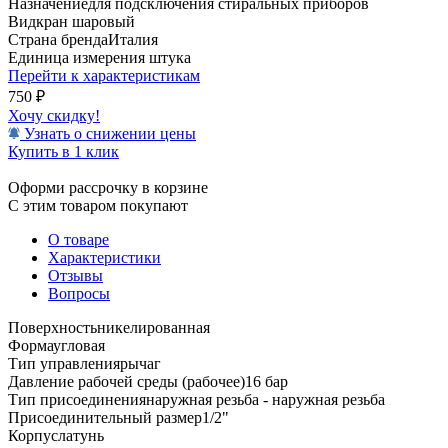
Назначение
для подсключения стиральных приборов
Вид
кран шаровый
Страна бренда
Италия
Единица измерения
штука
Перейти к характеристикам
750
₽
Хочу скидку!
Узнать о снижении цены
Купить в 1 клик
Оформи рассрочку в корзине
С этим товаром покупают
О товаре
Характеристики
Отзывы
Вопросы
Поверхность
никелированная
Форма
угловая
Тип управления
рычаг
Давление рабочей среды (рабочее)
16 бар
Тип присоединения
наружная резьба - наружная резьба
Присоединительный размер
1/2"
Корпус
латунь