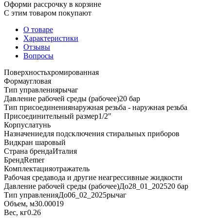
Оформи рассрочку в корзине
С этим товаром покупают
О товаре
Характеристики
Отзывы
Вопросы
Поверхность
хромированная
Форма
угловая
Тип управления
рычаг
Давление рабочей среды (рабочее)
20 бар
Тип присоединения
наружная резьба - наружная резьба
Присоединительный размер
1/2"
Корпус
латунь
Назначение
для подсключения стиральных приборов
Вид
кран шаровый
Страна бренда
Италия
Бренд
Remer
Комплектация
отражатель
Рабочая среда
вода и другие неагрессивные жидкости
Давление рабочей среды (рабочее)До28_01_2025
20 бар
Тип управленияДо06_02_2025
рычаг
Объем, м3
0.00019
Вес, кг
0.26