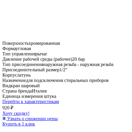
Поверхность
хромированная
Форма
угловая
Тип управления
рычаг
Давление рабочей среды (рабочее)
20 бар
Тип присоединения
наружная резьба - наружная резьба
Присоединительный размер
1/2"
Корпус
латунь
Назначение
для подсключения стиральных приборов
Вид
кран шаровый
Страна бренда
Италия
Единица измерения
штука
Перейти к характеристикам
920
₽
Хочу скидку!
Узнать о снижении цены
Купить в 1 клик