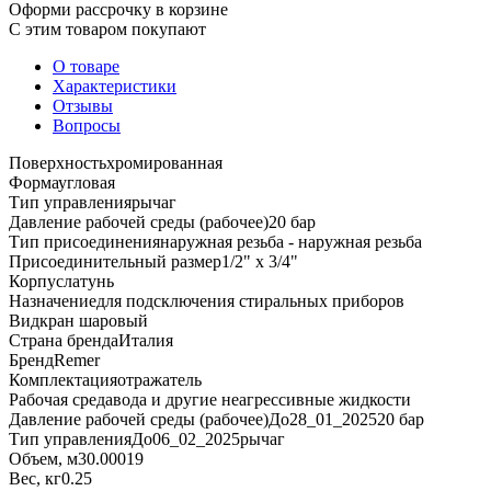
Оформи рассрочку в корзине
С этим товаром покупают
О товаре
Характеристики
Отзывы
Вопросы
Поверхность
хромированная
Форма
угловая
Тип управления
рычаг
Давление рабочей среды (рабочее)
20 бар
Тип присоединения
наружная резьба - наружная резьба
Присоединительный размер
1/2" х 3/4"
Корпус
латунь
Назначение
для подсключения стиральных приборов
Вид
кран шаровый
Страна бренда
Италия
Бренд
Remer
Комплектация
отражатель
Рабочая среда
вода и другие неагрессивные жидкости
Давление рабочей среды (рабочее)До28_01_2025
20 бар
Тип управленияДо06_02_2025
рычаг
Объем, м3
0.00019
Вес, кг
0.25