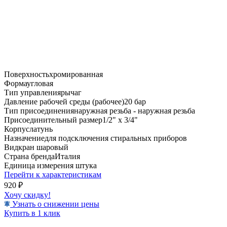
Поверхность
хромированная
Форма
угловая
Тип управления
рычаг
Давление рабочей среды (рабочее)
20 бар
Тип присоединения
наружная резьба - наружная резьба
Присоединительный размер
1/2" х 3/4"
Корпус
латунь
Назначение
для подсключения стиральных приборов
Вид
кран шаровый
Страна бренда
Италия
Единица измерения
штука
Перейти к характеристикам
920
₽
Хочу скидку!
Узнать о снижении цены
Купить в 1 клик