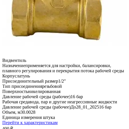
Вид
вентиль
Назначение
применяется для настройки, балансировки,
плавного регулирования и перекрытия потока рабочей среды
Корпус
латунь
Присоединительный размер
1/2"
Тип присоединения
резьбовой
Поверхность
никелированная
Давление рабочей среды (рабочее)
16 бар
Рабочая среда
вода, пар и другие неагрессивные жидкости
Давление рабочей среды (рабочее)До28_01_2025
16 бар
Объем, м3
0.0028
Единица измерения
штука
Перейти к характеристикам
400
₽