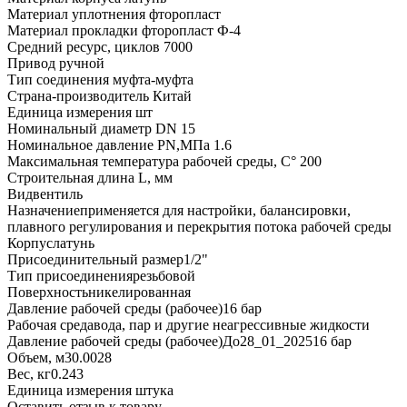
Материал уплотнения фторопласт
Материал прокладки фторопласт Ф-4
Средний ресурс, циклов 7000
Привод ручной
Тип соединения муфта-муфта
Страна-производитель Китай
Единица измерения шт
Номинальный диаметр DN 15
Номинальное давление PN,МПа 1.6
Максимальная температура рабочей среды, С° 200
Строительная длина L, мм
Вид
вентиль
Назначение
применяется для настройки, балансировки,
плавного регулирования и перекрытия потока рабочей среды
Корпус
латунь
Присоединительный размер
1/2"
Тип присоединения
резьбовой
Поверхность
никелированная
Давление рабочей среды (рабочее)
16 бар
Рабочая среда
вода, пар и другие неагрессивные жидкости
Давление рабочей среды (рабочее)До28_01_2025
16 бар
Объем, м3
0.0028
Вес, кг
0.243
Единица измерения
штука
Оставить отзыв к товару