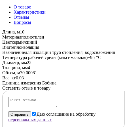
О товаре
Характеристики
Отзывы
Вопросы
Длина, м
10
Материал
полиэтилен
Цвет
серый/синий
Вид
теплоизоляция
Назначение
для изоляции труб отопления, водоснабжения
Температура рабочей среды (максимальная)
+95 *C
Диаметр, мм
22
Толщина, мм
4
Объем, м3
0.00081
Вес, кг
0.03
Единица измерения
Бобина
Оставить отзыв к товару
Даю соглашение на обработку
Отправить
персональных данных