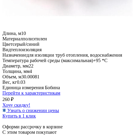
Длина, м
10
Материал
полиэтилен
Цвет
серый/синий
Вид
теплоизоляция
Назначение
для изоляции труб отопления, водоснабжения
Температура рабочей среды (максимальная)
+95 *C
Диаметр, мм
22
Толщина, мм
4
Объем, м3
0.00081
Вес, кг
0.03
Единица измерения
Бобина
Перейти к характеристикам
260
₽
Хочу скидку!
Узнать о снижении цены
Купить в 1 клик
Оформи рассрочку в корзине
С этим товаром покупают