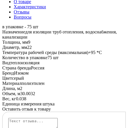
О товаре
Характеристики
Отзывы
Вопросы
в упаковке - 75 шт
Назначение
для изоляции труб отопления, водоснабжения,
канализации
Толщина, мм
9
Диаметр, мм
22
Температура рабочей среды (максимальная)
+95 *C
Количество в упаковке
75 шт
Вид
теплоизоляция
Страна бренда
Россия
Бренд
Изоком
Цвет
серый
Материал
полиэтилен
Длина, м
2
Объем, м3
0.0032
Вес, кг
0.038
Единица измерения
штука
Оставить отзыв к товару