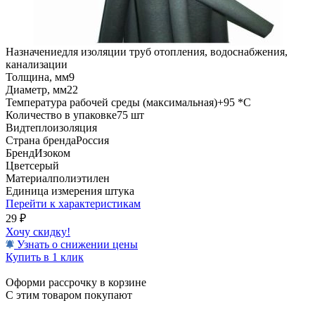
Назначение
для изоляции труб отопления, водоснабжения,
канализации
Толщина, мм
9
Диаметр, мм
22
Температура рабочей среды (максимальная)
+95 *C
Количество в упаковке
75 шт
Вид
теплоизоляция
Страна бренда
Россия
Бренд
Изоком
Цвет
серый
Материал
полиэтилен
Единица измерения
штука
Перейти к характеристикам
29
₽
Хочу скидку!
Узнать о снижении цены
Купить в 1 клик
Оформи рассрочку в корзине
С этим товаром покупают