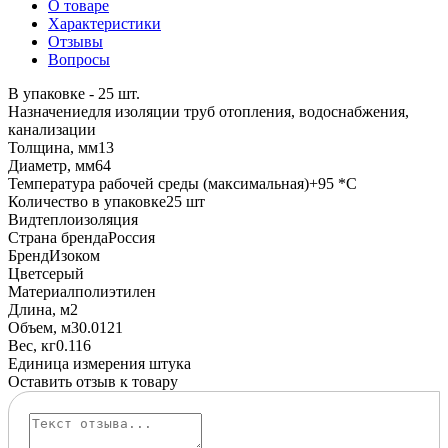
О товаре
Характеристики
Отзывы
Вопросы
В упаковке - 25 шт.
Назначение
для изоляции труб отопления, водоснабжения,
канализации
Толщина, мм
13
Диаметр, мм
64
Температура рабочей среды (максимальная)
+95 *C
Количество в упаковке
25 шт
Вид
теплоизоляция
Страна бренда
Россия
Бренд
Изоком
Цвет
серый
Материал
полиэтилен
Длина, м
2
Объем, м3
0.0121
Вес, кг
0.116
Единица измерения
штука
Оставить отзыв к товару