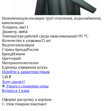
Назначение
для изоляции труб отопления, водоснабжения,
канализации
Толщина, мм
13
Диаметр, мм
64
Температура рабочей среды (максимальная)
+95 *C
Количество в упаковке
25 шт
Вид
теплоизоляция
Страна бренда
Россия
Бренд
Изоком
Цвет
серый
Материал
полиэтилен
Единица измерения
штука
Перейти к характеристикам
130
₽
Хочу скидку!
Узнать о снижении цены
Купить в 1 клик
Оформи рассрочку в корзине
С этим товаром покупают