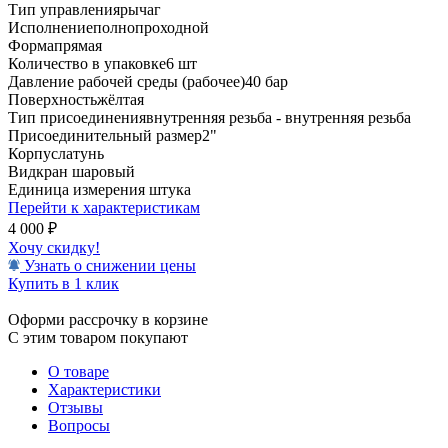
Тип управления
рычаг
Исполнение
полнопроходной
Форма
прямая
Количество в упаковке
6 шт
Давление рабочей среды (рабочее)
40 бар
Поверхность
жёлтая
Тип присоединения
внутренняя резьба - внутренняя резьба
Присоединительный размер
2"
Корпус
латунь
Вид
кран шаровый
Единица измерения
штука
Перейти к характеристикам
4 000
₽
Хочу скидку!
Узнать о снижении цены
Купить в 1 клик
Оформи рассрочку в корзине
С этим товаром покупают
О товаре
Характеристики
Отзывы
Вопросы