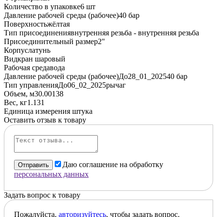
Количество в упаковке
6 шт
Давление рабочей среды (рабочее)
40 бар
Поверхность
жёлтая
Тип присоединения
внутренняя резьба - внутренняя резьба
Присоединительный размер
2"
Корпус
латунь
Вид
кран шаровый
Рабочая среда
вода
Давление рабочей среды (рабочее)До28_01_2025
40 бар
Тип управленияДо06_02_2025
рычаг
Объем, м3
0.00138
Вес, кг
1.131
Единица измерения
штука
Оставить отзыв к товару
Даю соглашение на обработку
Отправить
персональных данных
Задать вопрос к товару
Пожалуйста,
авторизуйтесь
, чтобы задать вопрос.