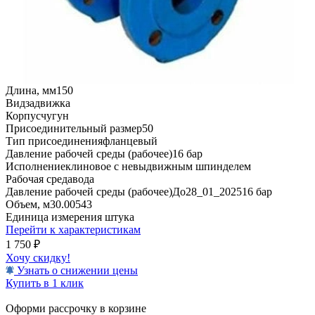
Длина, мм
150
Вид
задвижка
Корпус
чугун
Присоединительный размер
50
Тип присоединения
фланцевый
Давление рабочей среды (рабочее)
16 бар
Исполнение
клиновое с невыдвижным шпинделем
Рабочая среда
вода
Давление рабочей среды (рабочее)До28_01_2025
16 бар
Объем, м3
0.00543
Единица измерения
штука
Перейти к характеристикам
1 750
₽
Хочу скидку!
Узнать о снижении цены
Купить в 1 клик
Оформи рассрочку в корзине