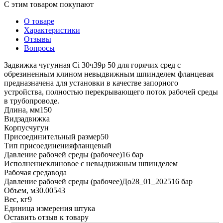
С этим товаром покупают
О товаре
Характеристики
Отзывы
Вопросы
Задвижка чугунная Ci 30ч39р 50 для горячих сред с
обрезиненным клином невыдвижным шпинделем фланцевая
предназначена для установки в качестве запорного
устройства, полностью перекрывающего поток рабочей среды
в трубопроводе.
Длина, мм
150
Вид
задвижка
Корпус
чугун
Присоединительный размер
50
Тип присоединения
фланцевый
Давление рабочей среды (рабочее)
16 бар
Исполнение
клиновое с невыдвижным шпинделем
Рабочая среда
вода
Давление рабочей среды (рабочее)До28_01_2025
16 бар
Объем, м3
0.00543
Вес, кг
9
Единица измерения
штука
Оставить отзыв к товару