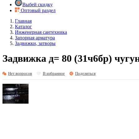
Выбей скидку
Оптовый раздел
Главная
Каталог
Инженерная сантехника
Запорная арматура
Задвижки, затворы
Задвижка д= 80 (31ч6бр) чугун
Нет вопросов
В избранное
Поделиться