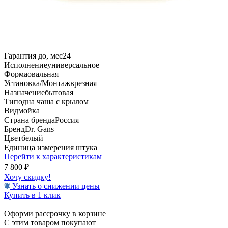
Гарантия до, мес
24
Исполнение
универсальное
Форма
овальная
Установка/Монтаж
врезная
Назначение
бытовая
Тип
одна чаша с крылом
Вид
мойка
Страна бренда
Россия
Бренд
Dr. Gans
Цвет
белый
Единица измерения
штука
Перейти к характеристикам
7 800
₽
Хочу скидку!
Узнать о снижении цены
Купить в 1 клик
Оформи рассрочку в корзине
С этим товаром покупают