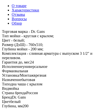
О товаре
Характеристики
Отзывы
Вопросы
Обзор
Торговая марка - Dr. Gans
Тип мойки - круглая с крылом;
Цвет - белый;
Размер (ДхШ) - 760х510;
Глубина мойки - 200 мм;
Комплектация - сливная арматура с выпуском 3 1/2" и
переливом.
Гарантия до, мес
24
Исполнение
универсальное
Форма
овальная
Установка/Монтаж
врезная
Назначение
бытовая
Тип
одна чаша с крылом
Вид
мойка
Страна бренда
Россия
Бренд
Dr. Gans
Цвет
белый
Глубина, мм
200