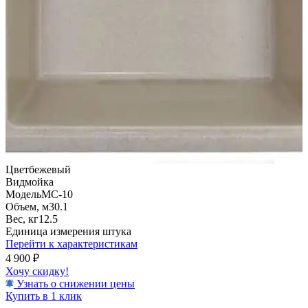
Цвет
бежевый
Вид
мойка
Модель
МС-10
Объем, м3
0.1
Вес, кг
12.5
Единица измерения
штука
Перейти к характеристикам
4 900
₽
Хочу скидку!
Узнать о снижении цены
Купить в 1 клик