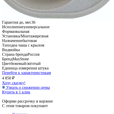
Гарантия до, мес
36
Исполнение
универсальное
Форма
овальная
Установка/Монтаж
врезная
Назначение
бытовая
Тип
одна чаша с крылом
Вид
мойка
Страна бренда
Россия
Бренд
MaxStone
Цвет
бежевый/жёлтый
Единица измерения
штука
Перейти к характеристикам
4 850
₽
Хочу скидку!
Узнать о снижении цены
Купить в 1 клик
Оформи рассрочку в корзине
С этим товаром покупают