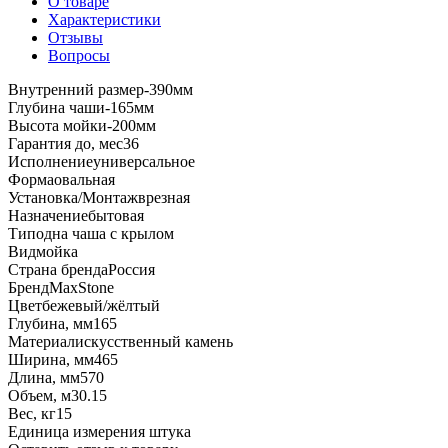
О товаре
Характеристики
Отзывы
Вопросы
Внутренний размер-390мм
Глубина чаши-165мм
Высота мойки-200мм
Гарантия до, мес
36
Исполнение
универсальное
Форма
овальная
Установка/Монтаж
врезная
Назначение
бытовая
Тип
одна чаша с крылом
Вид
мойка
Страна бренда
Россия
Бренд
MaxStone
Цвет
бежевый/жёлтый
Глубина, мм
165
Материал
искусственный камень
Ширина, мм
465
Длина, мм
570
Объем, м3
0.15
Вес, кг
15
Единица измерения
штука