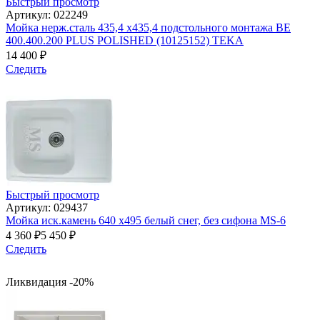
Быстрый просмотр
Артикул: 022249
Мойка нерж.сталь 435,4 х435,4 подстольного монтажа BE
400.400.200 PLUS POLISHED (10125152) TEKA
14 400
₽
Следить
Быстрый просмотр
Артикул: 029437
Мойка иск.камень 640 х495 белый снег, без сифона МS-6
4 360
₽
5 450
₽
Следить
Ликвидация -20%