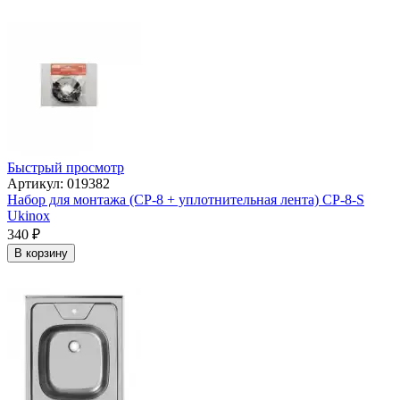
Быстрый просмотр
Артикул: 019382
Набор для монтажа (СР-8 + уплотнительная лента) СР-8-S
Ukinox
340
₽
В корзину