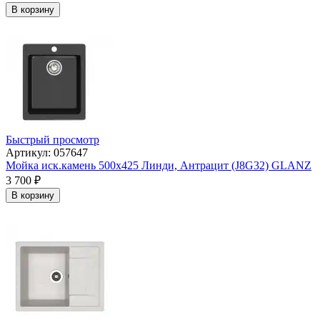
В корзину
Быстрый просмотр
Артикул: 057647
Мойка иск.камень 500х425 Линди, Антрацит (J8G32) GLANZ
3 700
₽
В корзину