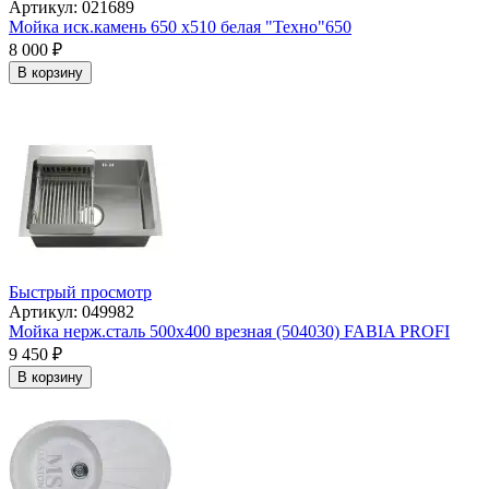
Артикул: 021689
Мойка иск.камень 650 х510 белая "Техно"650
8 000
₽
В корзину
Быстрый просмотр
Артикул: 049982
Мойка нерж.сталь 500х400 врезная (504030) FABIA PROFI
9 450
₽
В корзину