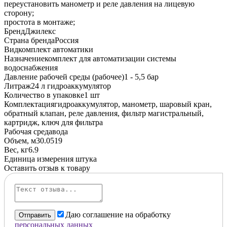
переустановить манометр и реле давления на лицевую
сторону;
простота в монтаже;
Бренд
Джилекс
Страна бренда
Россия
Вид
комплект автоматики
Назначение
комплект для автоматизации системы
водоснабжения
Давление рабочей среды (рабочее)
1 - 5,5 бар
Литраж
24 л гидроаккумулятор
Количество в упаковке
1 шт
Комплектация
гидроаккумулятор, манометр, шаровый кран,
обратный клапан, реле давления, фильтр магистральный,
картридж, ключ для фильтра
Рабочая среда
вода
Объем, м3
0.0519
Вес, кг
6.9
Единица измерения
штука
Оставить отзыв к товару
Даю соглашение на обработку
Отправить
персональных данных