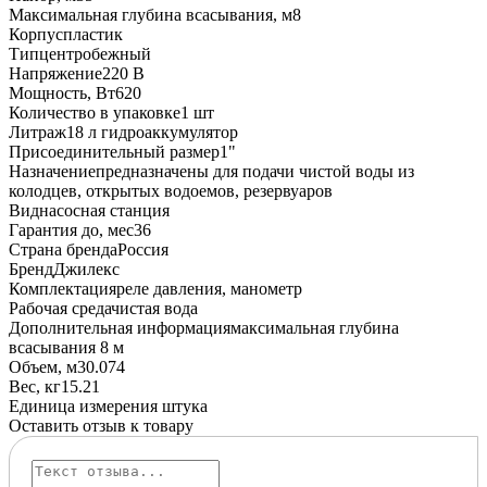
Максимальная глубина всасывания, м
8
Корпус
пластик
Тип
центробежный
Напряжение
220 В
Мощность, Вт
620
Количество в упаковке
1 шт
Литраж
18 л гидроаккумулятор
Присоединительный размер
1"
Назначение
предназначены для подачи чистой воды из
колодцев, открытых водоемов, резервуаров
Вид
насосная станция
Гарантия до, мес
36
Страна бренда
Россия
Бренд
Джилекс
Комплектация
реле давления, манометр
Рабочая среда
чистая вода
Дополнительная информация
максимальная глубина
всасывания 8 м
Объем, м3
0.074
Вес, кг
15.21
Единица измерения
штука
Оставить отзыв к товару