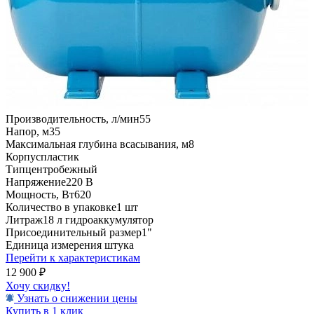
Производительность, л/мин
55
Напор, м
35
Максимальная глубина всасывания, м
8
Корпус
пластик
Тип
центробежный
Напряжение
220 В
Мощность, Вт
620
Количество в упаковке
1 шт
Литраж
18 л гидроаккумулятор
Присоединительный размер
1"
Единица измерения
штука
Перейти к характеристикам
12 900
₽
Хочу скидку!
Узнать о снижении цены
Купить в 1 клик