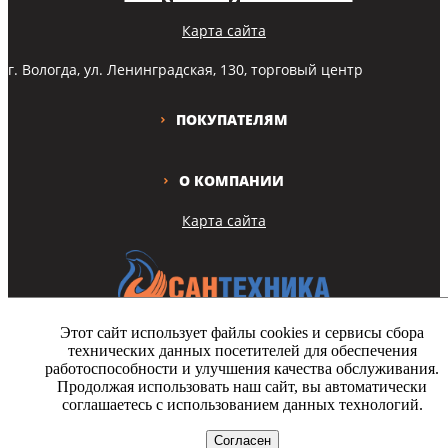
Карта сайта
г. Вологда, ул. Ленинградская, 130, торговый центр
ПОКУПАТЕЛЯМ
О КОМПАНИИ
Карта сайта
Этот сайт использует файлы cookies и сервисы сбора
технических данных посетителей для обеспечения
Copyright © Все права защищены
работоспособности и улучшения качества обслуживания.
Продолжая использовать наш сайт, вы автоматически
На этом сайте используются файлы cookie. Продолжая просмотр
соглашаетесь с использованием данных технологий.
сайта, вы разрешаете их использование.
Согласен