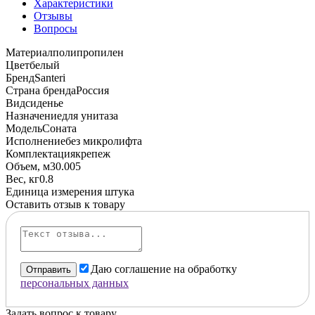
Характеристики
Отзывы
Вопросы
Материал
полипропилен
Цвет
белый
Бренд
Santeri
Страна бренда
Россия
Вид
сиденье
Назначение
для унитаза
Модель
Соната
Исполнение
без микролифта
Комплектация
крепеж
Объем, м3
0.005
Вес, кг
0.8
Единица измерения
штука
Оставить отзыв к товару
Даю соглашение на обработку
Отправить
персональных данных
Задать вопрос к товару