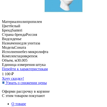
Материал
полипропилен
Цвет
белый
Бренд
Santeri
Страна бренда
Россия
Вид
сиденье
Назначение
для унитаза
Модель
Соната
Исполнение
без микролифта
Комплектация
крепеж
Объем, м3
0.005
Единица измерения
штука
Перейти к характеристикам
1 100
₽
Хочу скидку!
Узнать о снижении цены
Оформи рассрочку в корзине
С этим товаром покупают
О товаре