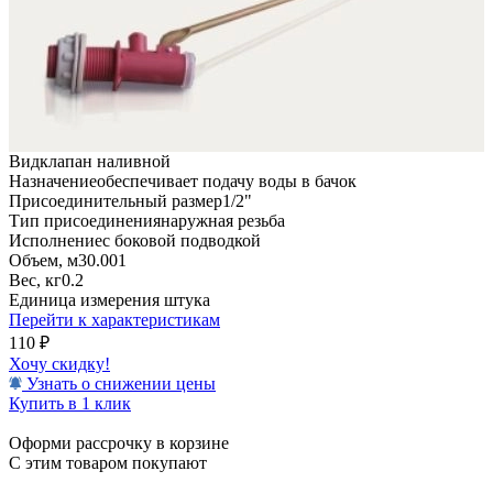
Вид
клапан наливной
Назначение
обеспечивает подачу воды в бачок
Присоединительный размер
1/2"
Тип присоединения
наружная резьба
Исполнение
с боковой подводкой
Объем, м3
0.001
Вес, кг
0.2
Единица измерения
штука
Перейти к характеристикам
110
₽
Хочу скидку!
Узнать о снижении цены
Купить в 1 клик
Оформи рассрочку в корзине
С этим товаром покупают