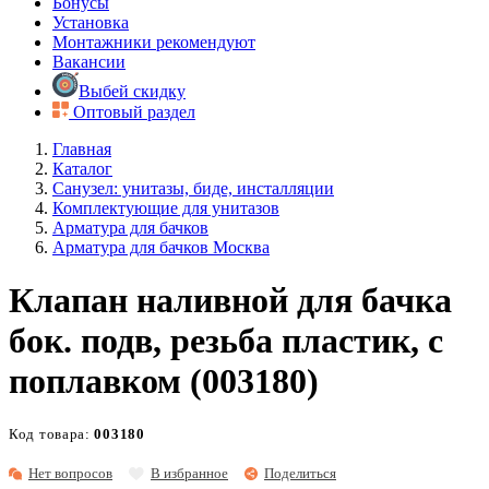
Бонусы
Установка
Монтажники рекомендуют
Вакансии
Выбей скидку
Оптовый раздел
Главная
Каталог
Санузел: унитазы, биде, инсталляции
Комплектующие для унитазов
Арматура для бачков
Арматура для бачков Москва
Клапан наливной для бачка
бок. подв, резьба пластик, с
поплавком (003180)
Код товара:
003180
Нет вопросов
В избранное
Поделиться