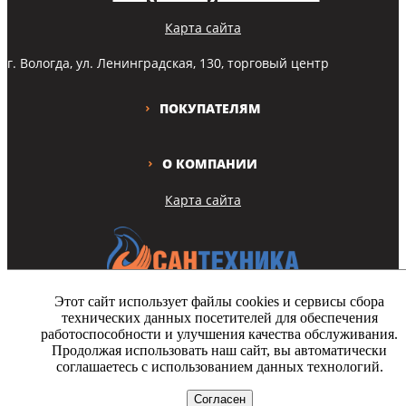
Карта сайта
г. Вологда, ул. Ленинградская, 130, торговый центр
ПОКУПАТЕЛЯМ
О КОМПАНИИ
Карта сайта
Этот сайт использует файлы cookies и сервисы сбора
технических данных посетителей для обеспечения
Copyright © Все права защищены
работоспособности и улучшения качества обслуживания.
Продолжая использовать наш сайт, вы автоматически
На этом сайте используются файлы cookie. Продолжая просмотр
соглашаетесь с использованием данных технологий.
сайта, вы разрешаете их использование.
Согласен