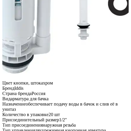
Цвет кнопки, штока
хром
Бренд
Iddis
Страна бренда
Россия
Вид
арматура для бачка
Назначение
обеспечивает подачу воды в бачок и слив её в
унитаз
Количество в упаковке
20 шт
Присоединительный размер
1/2"
Тип присоединения
наружная резьба
Тип управления
двухрежимная кнопочная арматура