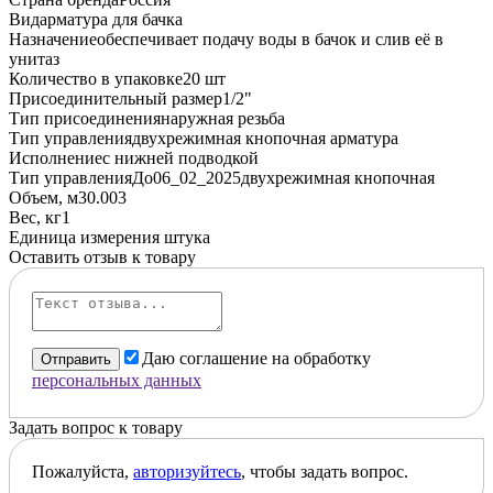
Вид
арматура для бачка
Назначение
обеспечивает подачу воды в бачок и слив её в
унитаз
Количество в упаковке
20 шт
Присоединительный размер
1/2"
Тип присоединения
наружная резьба
Тип управления
двухрежимная кнопочная арматура
Исполнение
с нижней подводкой
Тип управленияДо06_02_2025
двухрежимная кнопочная
Объем, м3
0.003
Вес, кг
1
Единица измерения
штука
Оставить отзыв к товару
Даю соглашение на обработку
Отправить
персональных данных
Задать вопрос к товару
Пожалуйста,
авторизуйтесь
, чтобы задать вопрос.