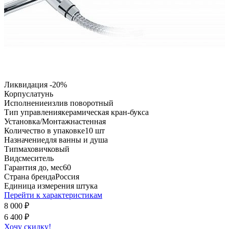
Ликвидация -20%
Корпус
латунь
Исполнение
излив поворотный
Тип управления
керамическая кран-букса
Установка/Монтаж
настенная
Количество в упаковке
10 шт
Назначение
для ванны и душа
Тип
маховичковый
Вид
смеситель
Гарантия до, мес
60
Страна бренда
Россия
Единица измерения
штука
Перейти к характеристикам
8 000
₽
6 400
₽
Хочу скидку!