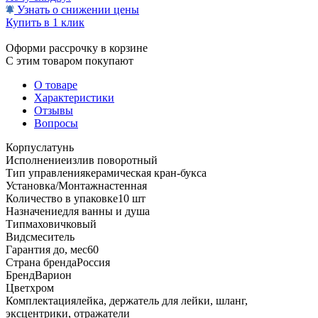
Узнать о снижении цены
Купить в 1 клик
Оформи рассрочку в корзине
С этим товаром покупают
О товаре
Характеристики
Отзывы
Вопросы
Корпус
латунь
Исполнение
излив поворотный
Тип управления
керамическая кран-букса
Установка/Монтаж
настенная
Количество в упаковке
10 шт
Назначение
для ванны и душа
Тип
маховичковый
Вид
смеситель
Гарантия до, мес
60
Страна бренда
Россия
Бренд
Варион
Цвет
хром
Комплектация
лейка, держатель для лейки, шланг,
эксцентрики, отражатели