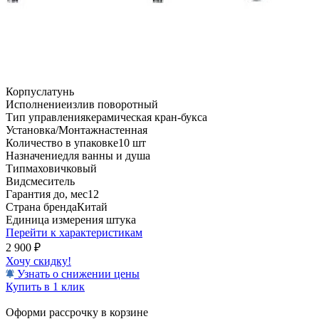
Корпус
латунь
Исполнение
излив поворотный
Тип управления
керамическая кран-букса
Установка/Монтаж
настенная
Количество в упаковке
10 шт
Назначение
для ванны и душа
Тип
маховичковый
Вид
смеситель
Гарантия до, мес
12
Страна бренда
Китай
Единица измерения
штука
Перейти к характеристикам
2 900
₽
Хочу скидку!
Узнать о снижении цены
Купить в 1 клик
Оформи рассрочку в корзине