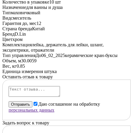
Количество в упаковке
10 шт
Назначение
для ванны и душа
Тип
маховичковый
Вид
смеситель
Гарантия до, мес
12
Страна бренда
Китай
Бренд
D.Lin
Цвет
хром
Комплектация
лейка, держатель для лейки, шланг,
эксцентрики, отражатели
Тип управленияДо06_02_2025
керамические кран-буксы
Объем, м3
0.0059
Вес, кг
0.85
Единица измерения
штука
Оставить отзыв к товару
Даю соглашение на обработку
Отправить
персональных данных
Задать вопрос к товару