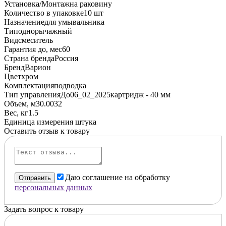
Установка/Монтаж
на раковину
Количество в упаковке
10 шт
Назначение
для умывальника
Тип
однорычажный
Вид
смеситель
Гарантия до, мес
60
Страна бренда
Россия
Бренд
Варион
Цвет
хром
Комплектация
подводка
Тип управленияДо06_02_2025
картридж - 40 мм
Объем, м3
0.0032
Вес, кг
1.5
Единица измерения
штука
Оставить отзыв к товару
Даю соглашение на обработку
Отправить
персональных данных
Задать вопрос к товару