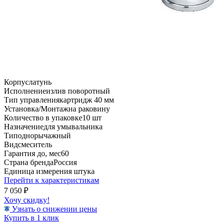
Корпус
латунь
Исполнение
излив поворотный
Тип управления
картридж 40 мм
Установка/Монтаж
на раковину
Количество в упаковке
10 шт
Назначение
для умывальника
Тип
однорычажный
Вид
смеситель
Гарантия до, мес
60
Страна бренда
Россия
Единица измерения
штука
Перейти к характеристикам
7 050
₽
Хочу скидку!
Узнать о снижении цены
Купить в 1 клик