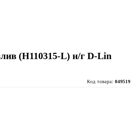
ив (H110315-L) н/г D-Lin
Код товара:
049519