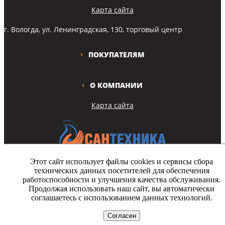
Карта сайта
г. Вологда, ул. Ленинградская, 130, торговый центр
ПОКУПАТЕЛЯМ
О КОМПАНИИ
Карта сайта
Этот сайт использует файлы cookies и сервисы сбора
технических данных посетителей для обеспечения
Copyright © Все права защищены
работоспособности и улучшения качества обслуживания.
Продолжая использовать наш сайт, вы автоматически
На этом сайте используются файлы cookie. Продолжая просмотр
соглашаетесь с использованием данных технологий.
сайта, вы разрешаете их использование.
Согласен