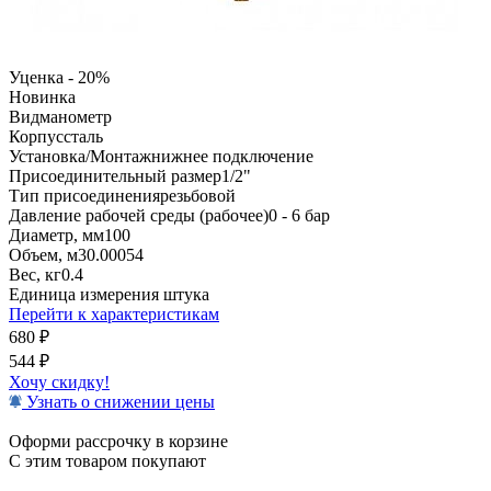
Уценка - 20%
Новинка
Вид
манометр
Корпус
сталь
Установка/Монтаж
нижнее подключение
Присоединительный размер
1/2"
Тип присоединения
резьбовой
Давление рабочей среды (рабочее)
0 - 6 бар
Диаметр, мм
100
Объем, м3
0.00054
Вес, кг
0.4
Единица измерения
штука
Перейти к характеристикам
680
₽
544
₽
Хочу скидку!
Узнать о снижении цены
Оформи рассрочку в корзине
С этим товаром покупают