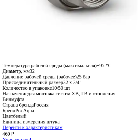
Температура рабочей среды (максимальная)
+95 *C
Диаметр, мм
32
Давление рабочей среды (рабочее)
25 бар
Присоединительный размер
32 х 3/4"
Количество в упаковке
10/50 шт
Назначение
для монтажа систем ХВ, ГВ и отопления
Вид
муфта
Страна бренда
Россия
Бренд
Pro Aqua
Цвет
белый
Единица измерения
штука
Перейти к характеристикам
460
₽
Хочу скидку!