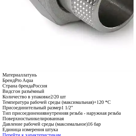
Материал
латунь
Бренд
Pro Aqua
Страна бренда
Россия
Вид
сгон разъёмный
Количество в упаковке
2/20 шт
Температура рабочей среды (максимальная)
+120 *C
Присоединительный размер
1 1/2"
Тип присоединения
внутренняя резьба - наружная резьба
Поверхность
никелированная
Давление рабочей среды (максимальное)
16 бар
Единица измерения
штука
Перейти к характеристикам