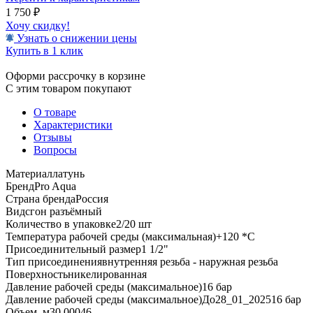
1 750
₽
Хочу скидку!
Узнать о снижении цены
Купить в 1 клик
Оформи рассрочку в корзине
С этим товаром покупают
О товаре
Характеристики
Отзывы
Вопросы
Материал
латунь
Бренд
Pro Aqua
Страна бренда
Россия
Вид
сгон разъёмный
Количество в упаковке
2/20 шт
Температура рабочей среды (максимальная)
+120 *C
Присоединительный размер
1 1/2"
Тип присоединения
внутренняя резьба - наружная резьба
Поверхность
никелированная
Давление рабочей среды (максимальное)
16 бар
Давление рабочей среды (максимальное)До28_01_2025
16 бар
Объем, м3
0.00046