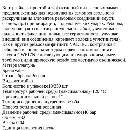
Контргайка – простой и эффективный вид гаечных замков,
предназначенных для недопущения самопроизвольного
раскручивания элементов резьбовых соединений (муфт,
сгонов, пр.) при вибрации, гидравлических ударах. Реборда,
выступающая за шестигранную часть гайки, увеличивает
надежность фиксации, повышает герметичность, улучшает
внешний вид соединения (скрывает волокна уплотнителя).
Как и другие резьбовые фитинги VALTEC, контргайка с
ребордой выполнена методом горячего штампования из
латуни CW617N с последующим никелированием, имеет
трубную цилиндрическую резьбу, совместимую с конической.
Материал
латунь
Бренд
Valtec
Страна бренда
Россия
Вид
контргайка
Количество в упаковке
10/350 шт
Температура рабочей среды (максимальная)
+120 *C
Присоединительный размер
1"
Тип присоединения
внутренняя резьба
Поверхность
никелированная
Давление рабочей среды (максимальное)
40 бар
Объем, м3
2
Вес, кг
0.04
Единица измерения
штука