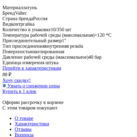
Материал
латунь
Бренд
Valtec
Страна бренда
Россия
Вид
контргайка
Количество в упаковке
10/350 шт
Температура рабочей среды (максимальная)
+120 *C
Присоединительный размер
1"
Тип присоединения
внутренняя резьба
Поверхность
никелированная
Давление рабочей среды (максимальное)
40 бар
Единица измерения
штука
Перейти к характеристикам
88
₽
Хочу скидку!
Узнать о снижении цены
Купить в 1 клик
Оформи рассрочку в корзине
С этим товаром покупают
О товаре
Характеристики
Отзывы
Вопросы