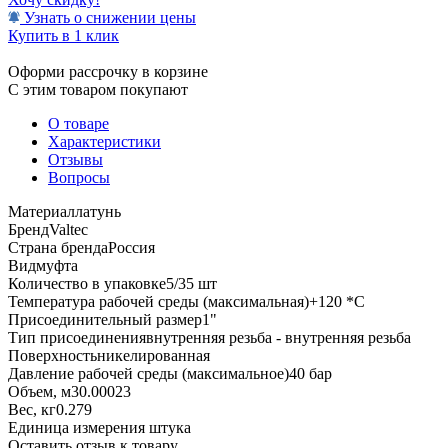
Узнать о снижении цены
Купить в 1 клик
Оформи рассрочку в корзине
С этим товаром покупают
О товаре
Характеристики
Отзывы
Вопросы
Материал
латунь
Бренд
Valtec
Страна бренда
Россия
Вид
муфта
Количество в упаковке
5/35 шт
Температура рабочей среды (максимальная)
+120 *C
Присоединительный размер
1"
Тип присоединения
внутренняя резьба - внутренняя резьба
Поверхность
никелированная
Давление рабочей среды (максимальное)
40 бар
Объем, м3
0.00023
Вес, кг
0.279
Единица измерения
штука
Оставить отзыв к товару