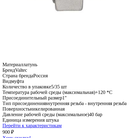
Материал
латунь
Бренд
Valtec
Страна бренда
Россия
Вид
муфта
Количество в упаковке
5/35 шт
Температура рабочей среды (максимальная)
+120 *C
Присоединительный размер
1"
Тип присоединения
внутренняя резьба - внутренняя резьба
Поверхность
никелированная
Давление рабочей среды (максимальное)
40 бар
Единица измерения
штука
Перейти к характеристикам
900
₽
Хочу скидку!