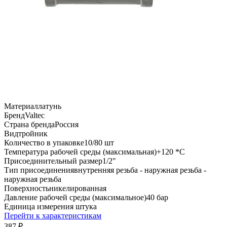
Материал
латунь
Бренд
Valtec
Страна бренда
Россия
Вид
тройник
Количество в упаковке
10/80 шт
Температура рабочей среды (максимальная)
+120 *C
Присоединительный размер
1/2"
Тип присоединения
внутренняя резьба - наружная резьба -
наружная резьба
Поверхность
никелированная
Давление рабочей среды (максимальное)
40 бар
Единица измерения
штука
Перейти к характеристикам
387
₽