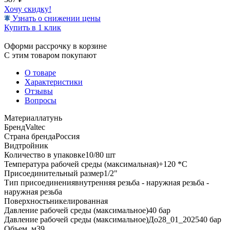
Хочу скидку!
Узнать о снижении цены
Купить в 1 клик
Оформи рассрочку в корзине
С этим товаром покупают
О товаре
Характеристики
Отзывы
Вопросы
Материал
латунь
Бренд
Valtec
Страна бренда
Россия
Вид
тройник
Количество в упаковке
10/80 шт
Температура рабочей среды (максимальная)
+120 *C
Присоединительный размер
1/2"
Тип присоединения
внутренняя резьба - наружная резьба -
наружная резьба
Поверхность
никелированная
Давление рабочей среды (максимальное)
40 бар
Давление рабочей среды (максимальное)До28_01_2025
40 бар
Объем, м3
9