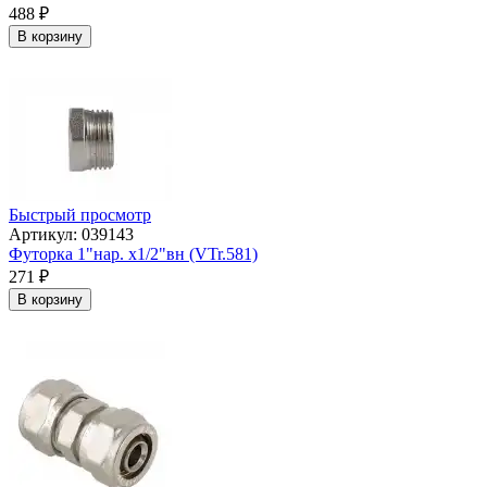
488
₽
В корзину
Быстрый просмотр
Артикул: 039143
Футорка 1"нар. х1/2"вн (VTr.581)
271
₽
В корзину