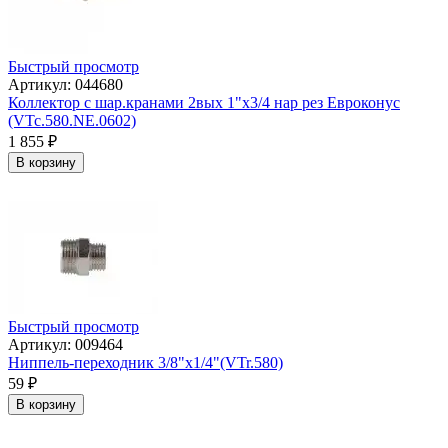
Быстрый просмотр
Артикул: 044680
Коллектор с шар.кранами 2вых 1"х3/4 нар рез Евроконус
(VTc.580.NE.0602)
1 855
₽
В корзину
Быстрый просмотр
Артикул: 009464
Ниппель-переходник 3/8"х1/4"(VTr.580)
59
₽
В корзину