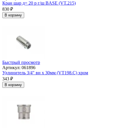
Кран шар д= 20 р г/ш BASE (VT.215)
830
₽
В корзину
Быстрый просмотр
Артикул: 061896
Удлинитель 3/4" вн х 30мм (VT198.С) хром
343
₽
В корзину