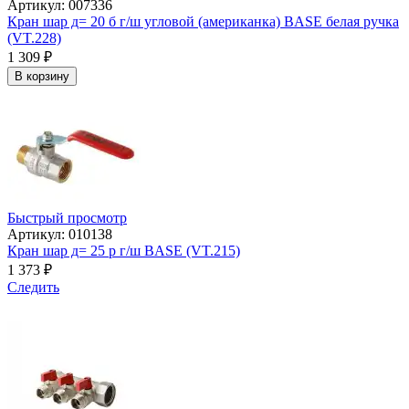
Артикул: 007336
Кран шар д= 20 б г/ш угловой (американка) BASE белая ручка
(VT.228)
1 309
₽
В корзину
Быстрый просмотр
Артикул: 010138
Кран шар д= 25 р г/ш BASE (VT.215)
1 373
₽
Следить