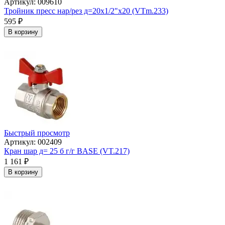
Артикул: 009610
Тройник пресс нар/рез д=20х1/2"х20 (VTm.233)
595
₽
В корзину
Быстрый просмотр
Артикул: 002409
Кран шар д= 25 б г/г BASE (VT.217)
1 161
₽
В корзину