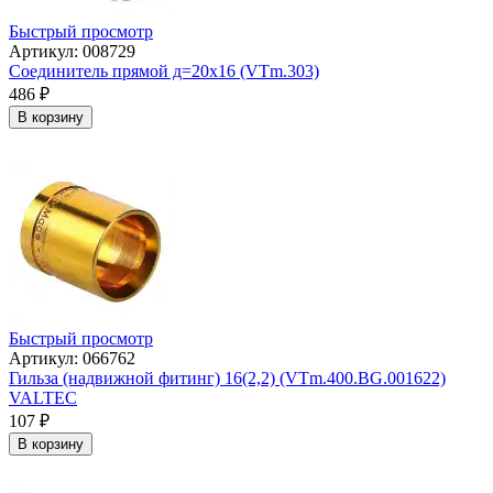
Быстрый просмотр
Артикул: 008729
Соединитель прямой д=20х16 (VTm.303)
486
₽
В корзину
Быстрый просмотр
Артикул: 066762
Гильза (надвижной фитинг) 16(2,2) (VTm.400.BG.001622)
VALTEC
107
₽
В корзину