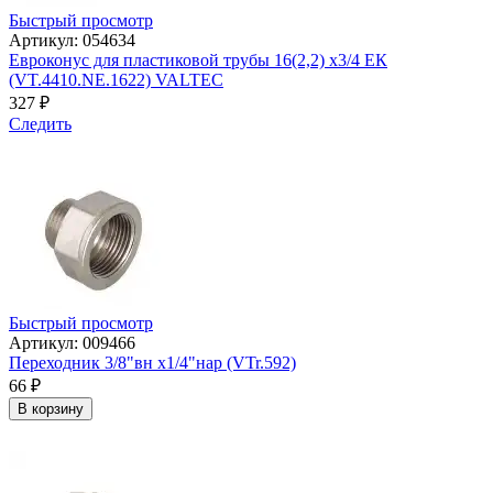
Быстрый просмотр
Артикул: 054634
Евроконус для пластиковой трубы 16(2,2) х3/4 ЕК
(VT.4410.NE.1622) VALTEC
327
₽
Следить
Быстрый просмотр
Артикул: 009466
Переходник 3/8"вн х1/4"нар (VTr.592)
66
₽
В корзину