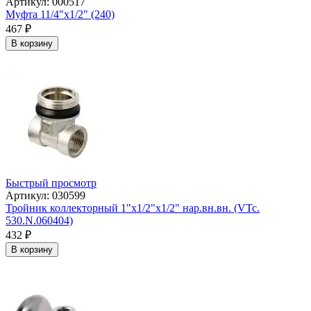
Артикул: 000517
Муфта 11/4"х1/2" (240)
467
₽
В корзину
Быстрый просмотр
Артикул: 030599
Тройник коллекторный 1"х1/2"х1/2" нар.вн.вн. (VTc.
530.N.060404)
432
₽
В корзину