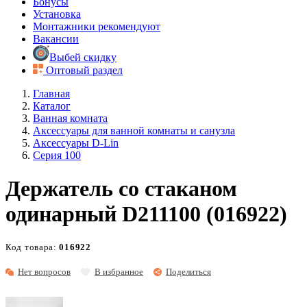
Бонусы
Установка
Монтажники рекомендуют
Вакансии
Выбей скидку
Оптовый раздел
Главная
Каталог
Ванная комната
Аксессуары для ванной комнаты и санузла
Аксессуары D-Lin
Серия 100
Держатель со стаканом
одинарный D211100 (016922)
Код товара:
016922
Нет вопросов
В избранное
Поделиться