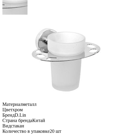
Материал
металл
Цвет
хром
Бренд
D.Lin
Страна бренда
Китай
Вид
стакан
Количество в упаковке
20 шт