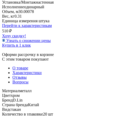
Установка/Монтаж
настенная
Исполнение
одинарный
Объем, м3
0.00078
Вес, кг
0.31
Единица измерения
штука
Перейти к характеристикам
510
₽
Хочу скидку!
Узнать о снижении цены
Купить в 1 клик
Оформи рассрочку в корзине
С этим товаром покупают
О товаре
Характеристики
Отзывы
Вопросы
Материал
металл
Цвет
хром
Бренд
D.Lin
Страна бренда
Китай
Вид
стакан
Количество в упаковке
20 шт