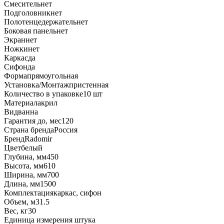
Смеситель
нет
Подголовник
нет
Полотенцедержатель
нет
Боковая панель
нет
Экран
нет
Ножки
нет
Каркас
да
Сифон
да
Форма
прямоугольная
Установка/Монтаж
пристенная
Количество в упаковке
10 шт
Материал
акрил
Вид
ванна
Гарантия до, мес
120
Страна бренда
Россия
Бренд
Radomir
Цвет
белый
Глубина, мм
450
Высота, мм
610
Ширина, мм
700
Длина, мм
1500
Комплектация
каркас, сифон
Объем, м3
1.5
Вес, кг
30
Единица измерения
штука