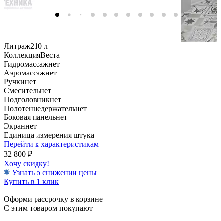
Литраж
210 л
Коллекция
Веста
Гидромассаж
нет
Аэромассаж
нет
Ручки
нет
Смеситель
нет
Подголовник
нет
Полотенцедержатель
нет
Боковая панель
нет
Экран
нет
Единица измерения
штука
Перейти к характеристикам
32 800
₽
Хочу скидку!
Узнать о снижении цены
Купить в 1 клик
Оформи рассрочку в корзине
С этим товаром покупают