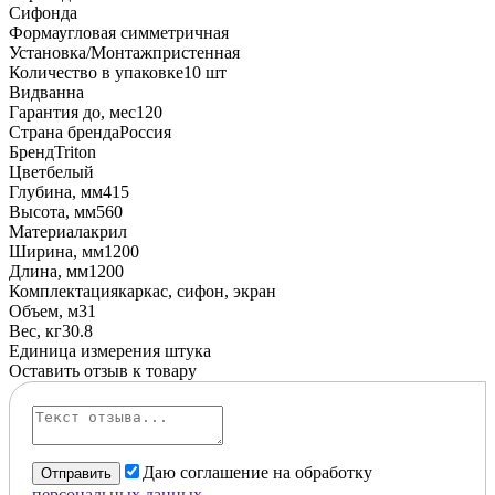
Сифон
да
Форма
угловая симметричная
Установка/Монтаж
пристенная
Количество в упаковке
10 шт
Вид
ванна
Гарантия до, мес
120
Страна бренда
Россия
Бренд
Triton
Цвет
белый
Глубина, мм
415
Высота, мм
560
Материал
акрил
Ширина, мм
1200
Длина, мм
1200
Комплектация
каркас, сифон, экран
Объем, м3
1
Вес, кг
30.8
Единица измерения
штука
Оставить отзыв к товару
Даю соглашение на обработку
Отправить
персональных данных