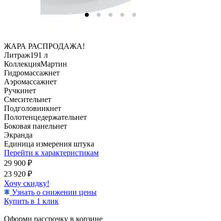
ЖАРА РАСПРОДАЖА!
Литраж
191 л
Коллекция
Мартин
Гидромассаж
нет
Аэромассаж
нет
Ручки
нет
Смеситель
нет
Подголовник
нет
Полотенцедержатель
нет
Боковая панель
нет
Экран
да
Единица измерения
штука
Перейти к характеристикам
29 900
₽
23 920
₽
Хочу скидку!
Узнать о снижении цены
Купить в 1 клик
Оформи рассрочку в корзине