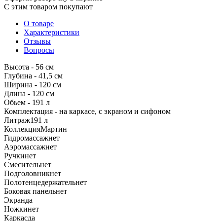
С этим товаром покупают
О товаре
Характеристики
Отзывы
Вопросы
Высота - 56 см
Глубина - 41,5 см
Ширина - 120 см
Длина - 120 см
Обьем - 191 л
Комплектация - на каркасе, с экраном и сифоном
Литраж
191 л
Коллекция
Мартин
Гидромассаж
нет
Аэромассаж
нет
Ручки
нет
Смеситель
нет
Подголовник
нет
Полотенцедержатель
нет
Боковая панель
нет
Экран
да
Ножки
нет
Каркас
да