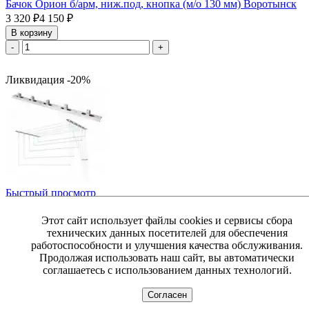
Бачок Орион б/арм, ниж.под, кнопка (м/о 130 мм) Воротынск
3 320
₽
4 150
₽
В корзину
-
+
Ликвидация -20%
Быстрый просмотр
Артикул: 028914
Сушилка для белья 1700мм Лиана потолочно-настенная (5 ст.)
Этот сайт использует файлы cookies и сервисы сбора
1 100
₽
технических данных посетителей для обеспечения
работоспособности и улучшения качества обслуживания.
В корзину
Продолжая использовать наш сайт, вы автоматически
-
+
соглашаетесь с использованием данных технологий.
Согласен