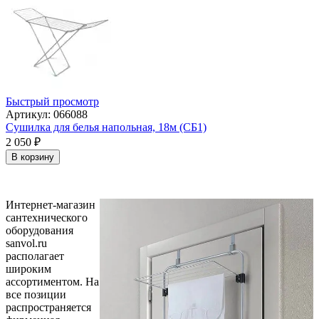
Быстрый просмотр
Артикул: 066088
Сушилка для белья напольная, 18м (СБ1)
2 050
₽
В корзину
Интернет-магазин
сантехнического
оборудования
sanvol.ru
располагает
широким
ассортиментом. На
все позиции
распространяется