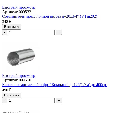
Быстрый просмотр
Артикул: 009532
Соединитель пресс прямой вн/рез д=20х3/4" (VTm202)
348
₽
В корзину
-
+
Быстрый просмотр
Артикул: 004550
Канал алюминиевый гофр. "Компакт" д=125(1-3м) до 400гр.
490
₽
В корзину
-
+