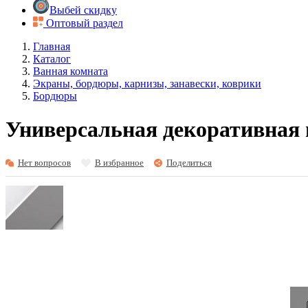
Выбей скидку
Оптовый раздел
Главная
Каталог
Ванная комната
Экраны, бордюры, карнизы, занавески, коврики
Бордюры
Универсальная декоративная 
Нет вопросов
В избранное
Поделиться